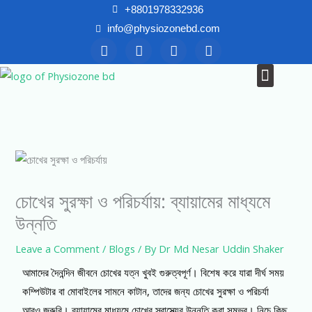
Skip
+8801978332936
to
info@physiozonebd.com
F
T
Y
I
content
a
w
o
n
c
i
u
s
Menu
News & Blogs
e
t
t
t
b
t
u
a
o
e
b
g
o
r
e
r
k
a
m
চোখের সুরক্ষা ও পরিচর্যায়: ব্যায়ামের মাধ্যমে
উন্নতি
Leave a Comment
/
Blogs
/ By
Dr Md Nesar Uddin Shaker
আমাদের দৈনন্দিন জীবনে চোখের যত্ন খুবই গুরুত্বপূর্ণ। বিশেষ করে যারা দীর্ঘ সময়
কম্পিউটার বা মোবাইলের সামনে কাটান, তাদের জন্য চোখের সুরক্ষা ও পরিচর্যা
আরও জরুরি। ব্যায়ামের মাধ্যমে চোখের স্বাস্থ্যের উন্নতি করা সম্ভব। নিচে কিছু