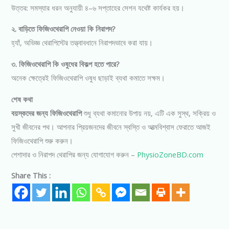
উত্তর: সমস্যার ধরন অনুযায়ী ৪–৬ সপ্তাহের সেশন যথেষ্ট কার্যকর হয়।
২. বাড়িতে ফিজিওথেরাপি নেওয়া কি নিরাপদ?
হ্যাঁ, অভিজ্ঞ থেরাপিস্টের তত্ত্বাবধানে নিরাপদভাবে করা যায়।
৩. ফিজিওথেরাপি কি ওষুধের বিকল্প হতে পারে?
অনেক ক্ষেত্রেই ফিজিওথেরাপি ওষুধ ছাড়াই ব্যথা কমাতে সক্ষম।
শেষ কথা
বয়স্কদের জন্য ফিজিওথেরাপি
শুধু ব্যথা কমানোর উপায় নয়, এটি এক সুস্থ, সক্রিয় ও
সুখী জীবনের পথ। আপনার প্রিয়জনদের জীবনে স্বস্তি ও আত্মবিশ্বাস ফেরাতে আজই
ফিজিওথেরাপি শুরু করুন।
পেশাদার ও নিরাপদ থেরাপির জন্য যোগাযোগ করুন –
PhysioZoneBD.com
Share This :