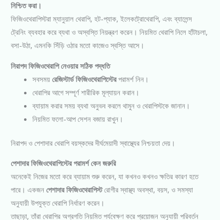
নিশ্চিত করা।
ফিজিওথেরাপিস্টরা ম্যানুয়াল থেরাপি, হট-প্যাক, ইলেকট্রোথেরাপি, এবং ব্যালেন্স
ট্রেনিং ব্যবহার করে ব্যথা ও অস্বস্তি নিয়ন্ত্রণ করেন। নিয়মিত থেরাপি নিলে হাঁটাচলা,
বসা-উঠা, এমনকি সিঁড়ি ওঠার মতো কাজেও স্বস্তি আসে।
নিরাপদ ফিজিওথেরাপি নেওয়ার সঠিক পদ্ধতি
সবসময়
রেজিস্টার্ড ফিজিওথেরাপিস্টের
পরামর্শ নিন।
থেরাপির আগে সম্পূর্ণ শারীরিক মূল্যায়ন করান।
ব্যায়াম করার সময় ব্যথা অনুভব করলে থামুন ও থেরাপিস্টকে জানান।
নিয়মিত ফলো-আপ সেশন বজায় রাখুন।
নিরাপদ ও পেশাদার থেরাপি বয়স্কদের দীর্ঘমেয়াদী স্বাস্থ্যের নিশ্চয়তা দেয়।
পেশাদার ফিজিওথেরাপিস্টের পরামর্শ কেন জরুরি
অনেকেই নিজের মতো করে ব্যায়াম শুরু করেন, যা কখনও কখনও ক্ষতির কারণ হতে
পারে। একজন
পেশাদার ফিজিওথেরাপিস্ট
রোগীর স্বাস্থ্য অবস্থা, বয়স, ও সমস্যা
অনুযায়ী উপযুক্ত থেরাপি নির্ধারণ করেন।
তাছাড়া, তাঁরা থেরাপির অগ্রগতি নিয়মিত পর্যবেক্ষণ করে প্রয়োজন অনুযায়ী পরিবর্তন