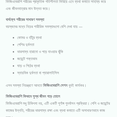
ফিজিওথেরাপি শরীরের প্রাকৃতিক গতিশীলতা ফিরিয়ে এনে ব্যথা কমাতে সাহায্য করে
এবং জীবনযাত্রার মান উন্নত করে।
বার্ধক্যে শরীরের সাধারণ সমস্যা
বয়স্কদের মধ্যে নিচের শারীরিক সমস্যাগুলো বেশি দেখা যায় —
কোমর ও হাঁটুর ব্যথা
পেশির দুর্বলতা
ভারসাম্য হারানো ও পড়ে যাওয়ার ঝুঁকি
জয়েন্টে শক্তভাব
ঘাড় ও পিঠের ব্যথা
স্নায়বিক দুর্বলতা বা প্যারালাইসিস
এসব সমস্যা নিয়ন্ত্রণে আনতে
ফিজিওথেরাপি সেশন
খুবই কার্যকর।
ফিজিওথেরাপি কিভাবে সুস্থ জীবন গড়ে তোলে
ফিজিওথেরাপি শুধু চিকিৎসা নয়, এটি একটি পূর্ণাঙ্গ পুনর্বাসন প্রক্রিয়া। পেশি ও জয়েন্টের
কাজের উন্নতি, শরীরের ভারসাম্য রক্ষা এবং ব্যথা কমাতে এটি অসাধারণভাবে কাজ