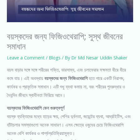
বয়স্কদের জন্য ফিজিওথেরাপি; সুস্থ জীবনের
সমাধান
Leave a Comment
/
Blogs
/ By
Dr Md Nesar Uddin Shaker
বয়স বাড়ার সঙ্গে সঙ্গে শরীরের শক্তি, ভারসাম্য, এবং চলাফেরার সক্ষমতা ধীরে ধীরে
কমে যায়। এই অবস্থায়
বয়স্কদের জন্য ফিজিওথেরাপি
হতে পারে একটি নিরাপদ,
কার্যকর ও প্রাকৃতিক সমাধান। এটি শুধু ব্যথা কমায় না, বরং শরীরের পুনরুদ্ধার ও
দৈনন্দিন জীবনে স্বাধীনতা ফিরিয়ে আনে।
বয়স্কদের ফিজিওথেরাপি কেন গুরুত্বপূর্ণ
বয়স্ক ব্যক্তিদের মধ্যে হাড়ের ক্ষয়, পেশির দুর্বলতা, জয়েন্টের ব্যথা, আর্থ্রাইটিস, এবং
হাঁটাচলার সমস্যাগুলো অনেক সাধারণ। এসব ক্ষেত্রে ওষুধের চেয়ে ফিজিওথেরাপি
অনেক বেশি কার্যকর ও পার্শ্বপ্রতিক্রিয়ামুক্ত।