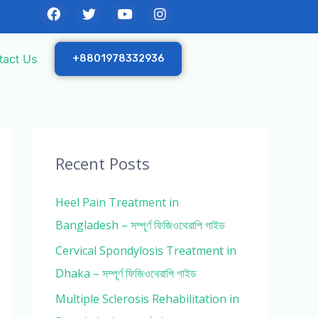
F
T
Y
I
a
w
o
n
c
i
u
s
e
t
t
t
b
t
u
a
tact Us
+8801978332936
o
e
b
g
o
r
e
r
k
a
m
Recent Posts
Heel Pain Treatment in
Bangladesh – সম্পূর্ণ ফিজিওথেরাপি গাইড
Cervical Spondylosis Treatment in
Dhaka – সম্পূর্ণ ফিজিওথেরাপি গাইড
Multiple Sclerosis Rehabilitation in