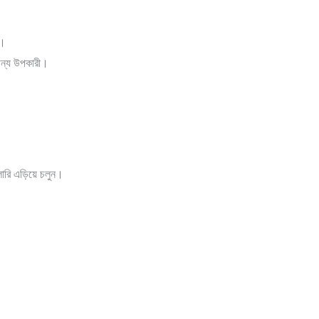
র।
 জন্য উপকারী।
লোরি এড়িয়ে চলুন।